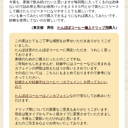
今後も、家族で飲み続けたいと思いますが毎回瓶に入ってくるのは勿体
ないので詰め替え用のお徳用パックを２３００円とかで新たにリリース
して戴けたらリピーターになりやすくとても嬉しいです。
パンも食べてみたいので購入できるようになれば購入してみたいです。
砂糖を使用してないのが嬉しいです。
（東京都 男性
たんぽぽコーヒー極上ドリップ用
購入）
この度はとてもご丁寧な感想をお寄せいただきありがとうござ
いました。
たんぽぽ堂のたんぽぽコーヒーに満足いただき、うれしく思っ
ております。
奥様のためのご購入だったとのことですね。
ご存知かもしれませんが、妊娠中にはコーヒーなどに含まれる
カフェインの摂取は控えたほうが良いとされています。
その点については、こちらにもまとめておりますので参考にな
さってください。
妊婦さんや妊娠中はコーヒー（カフェイン）を摂ってもいい
の？
たんぽぽコーヒーはノンカフェイン
なので安心してお飲みいた
だけます。
ドリップ用についての貴重なご意見もありがとうございます。
現在は瓶タイプからアルミ袋タイプに変更させていただきまし
た。今後もご愛飲いただければと思います。
またのご注文を心よりお待ちいたしております。