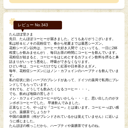
レビュー No.343
たんぽぽ堂さま
先日、たんぽぽコーヒーが届きました。どうもありがうございます。
私は杉＆ヒノキの花粉症で、春から初夏までは最悪シーズン。
花粉シーズン以外は、コーヒー大好き人間で（といっても、一日に2杯
程度しか飲みませんが）、毎日お茶の時間にコーヒーを飲んでいます。
花粉症が始まると、コーヒーをはじめとするカフェイン飲料を摂ると鼻
詰まりがいっそう悪化し、呼吸ができなくなります。
ひどい年は、コーヒーだけでなく紅茶や日本茶さえダメ。
毎年、花粉症シーズンにはノン・カフェインのハーブティを飲んでいま
す。
私の症状に効くハーブのブレンドがあって、ドイツの薬局で私用にブレ
ンドしてもらっています。
それでも、どうしても飲みたくなるコーヒー・・・。
でも、飲めば地獄の苦しさ！
ノン・カフェインのコーヒーがないかしら・・・と、思い出したのがタ
ンポポコーヒーでした。 早速飲んでみました。
正直なところ、やっぱり『コーヒー』とは違います。コーヒーっぽい感
じの、薬膳茶でしょうか？
中国の薬膳茶（何がブレンドされているかは覚えていません）に近いよ
うに感じました。
たんぽぽの根っこだから、ハーブティや薬膳茶ですものね。