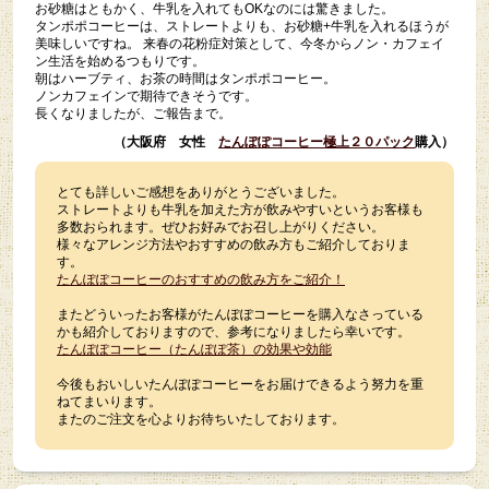
お砂糖はともかく、
牛乳を入れてもOKなのには驚きました。
タンポポコーヒーは、ストレートよりも、お砂糖+牛乳を入れるほうが
美味しいですね。
来春の花粉症対策として、今冬からノン・カフェイ
ン生活を始めるつもりです。
朝はハーブティ、お茶の時間はタンポポコーヒー。
ノンカフェインで期待できそうです。
長くなりましたが、ご報告まで。
（大阪府 女性
たんぽぽコーヒー極上２０パック
購入）
とても詳しいご感想をありがとうございました。
ストレートよりも牛乳を加えた方が飲みやすいというお客様も
多数おられます。ぜひお好みでお召し上がりください。
様々なアレンジ方法やおすすめの飲み方もご紹介しておりま
す。
たんぽぽコーヒーのおすすめの飲み方をご紹介！
またどういったお客様がたんぽぽコーヒーを購入なさっている
かも紹介しておりますので、参考になりましたら幸いです。
たんぽぽコーヒー（たんぽぽ茶）の効果や効能
今後もおいしいたんぽぽコーヒーをお届けできるよう努力を重
ねてまいります。
またのご注文を心よりお待ちいたしております。