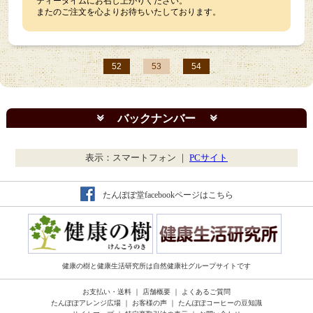
ティータイムにお召し上がりください。
またのご注文を心よりお待ちいたしております。
52
53
54
バックナンバー
表示：スマートフォン ｜
PCサイト
たんぽぽ堂facebookページはこちら
健康の樹と健康生活研究所は自然健康社グループサイトです
お支払い・送料
｜
店舗概要
｜
よくあるご質問
たんぽぽアレンジ広場
｜
お客様の声
｜
たんぽぽコーヒーの豆知識