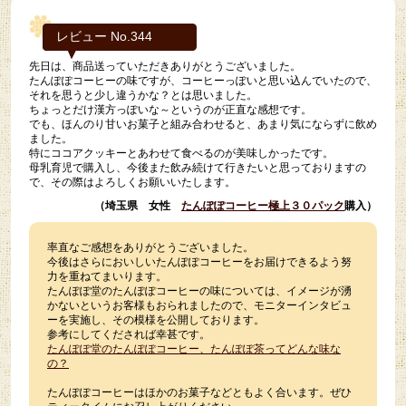
レビュー No.344
先日は、商品送っていただきありがとうございました。
たんぽぽコーヒーの味ですが、コーヒーっぽいと思い込んでいたので、
それを思うと少し違うかな？とは思いました。
ちょっとだけ漢方っぽいな～というのが正直な感想です。
でも、ほんのり甘いお菓子と組み合わせると、あまり気にならずに飲め
ました。
特にココアクッキーとあわせて食べるのが美味しかったです。
母乳育児で購入し、今後また飲み続けて行きたいと思っておりますの
で、その際はよろしくお願いいたします。
（埼玉県 女性
たんぽぽコーヒー極上３０パック
購入）
率直なご感想をありがとうございました。
今後はさらにおいしいたんぽぽコーヒーをお届けできるよう努
力を重ねてまいります。
たんぽぽ堂のたんぽぽコーヒーの味については、イメージが湧
かないというお客様もおられましたので、モニターインタビュ
ーを実施し、その模様を公開しております。
参考にしてくだされば幸甚です。
たんぽぽ堂のたんぽぽコーヒー、たんぽぽ茶ってどんな味な
の？
たんぽぽコーヒーはほかのお菓子などともよく合います。ぜひ