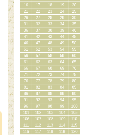
16
17
18
19
20
21
22
23
24
25
26
27
28
29
30
31
32
33
34
35
36
37
38
39
40
41
42
43
44
45
し
46
47
48
49
50
51
52
53
54
55
56
57
58
59
60
61
62
63
64
65
66
67
68
69
70
71
72
73
74
75
76
77
78
79
80
81
82
83
84
85
86
87
88
89
90
91
92
93
94
95
）
96
97
98
99
100
101
102
103
104
105
106
107
108
109
110
111
112
113
114
115
116
117
118
119
120