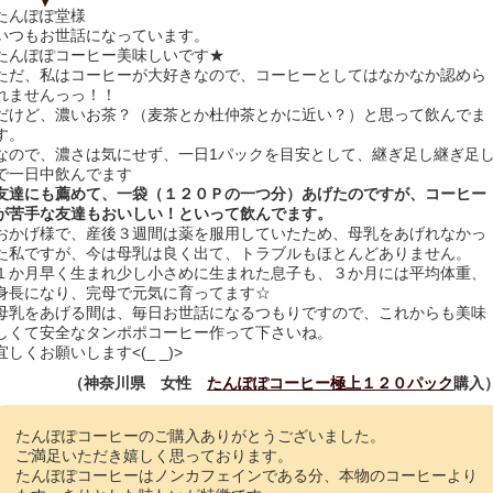
たんぽぽ堂様
いつもお世話になっています。
たんぽぽコーヒー美味しいです★
ただ、私はコーヒーが大好きなので、コーヒーとしてはなかなか認めら
れませんっっ！！
だけど、濃いお茶？（麦茶とか杜仲茶とかに近い？）と思って飲んでま
す。
なので、濃さは気にせず、一日1パックを目安として、継ぎ足し継ぎ足
で一日中飲んでます
友達にも薦めて、一袋（１２０Ｐの一つ分）あげたのですが、コーヒー
が苦手な友達もおいしい！といって飲んでます。
おかげ様で、産後３週間は薬を服用していたため、母乳をあげれなかっ
た私ですが、今は母乳は良く出て、トラブルもほとんどありません。
１か月早く生まれ少し小さめに生まれた息子も、３か月には平均体重、
身長になり、完母で元気に育ってます☆
母乳をあげる間は、毎日お世話になるつもりですので、これからも美味
しくて安全なタンポポコーヒー作って下さいね。
宜しくお願いします<(_ _)>
（神奈川県 女性
たんぽぽコーヒー極上１２０パック
購入
たんぽぽコーヒーのご購入ありがとうございました。
ご満足いただき嬉しく思っております。
たんぽぽコーヒーはノンカフェインである分、本物のコーヒーより