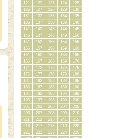
121
122
123
124
125
126
127
128
129
130
131
132
133
134
135
136
137
138
139
140
141
142
143
144
145
146
147
148
149
150
151
152
153
154
155
156
157
158
159
160
161
162
163
164
165
166
167
168
169
170
171
172
173
174
175
176
177
178
179
180
181
182
183
184
185
186
187
188
189
190
191
192
193
194
195
）
196
197
198
199
200
201
202
203
204
205
206
207
208
209
210
211
212
213
241
215
216
217
218
219
220
221
222
223
224
225