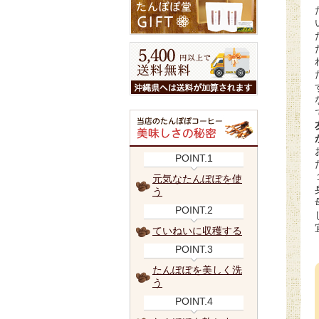
POINT.1
元気なたんぽぽを使
う
POINT.2
ていねいに収穫する
POINT.3
たんぽぽを美しく洗
う
POINT.4