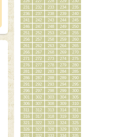
226
227
228
229
230
231
232
233
234
235
236
237
238
239
240
241
242
243
244
245
246
247
248
249
250
251
252
253
254
255
256
257
258
259
260
261
262
263
264
265
266
267
268
269
270
271
272
273
274
275
276
277
278
279
280
281
282
283
284
285
286
287
288
289
290
291
292
293
294
295
296
297
298
299
300
301
302
303
304
305
306
307
308
309
310
311
312
313
314
351
316
317
318
319
320
321
322
323
324
325
326
327
328
329
330
）
331
332
333
334
335