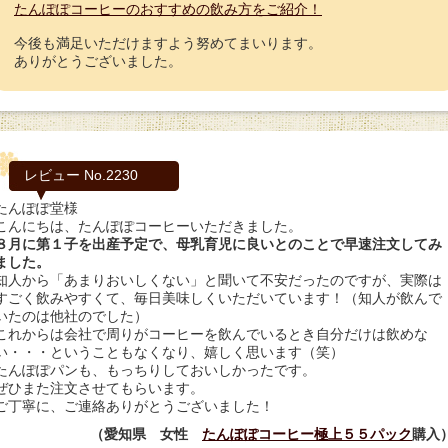
たんぽぽコーヒーのおすすめの飲み方をご紹介！
今後も満足いただけますよう努めてまいります。
ありがとうございました。
レビュー No.2230
たんぽぽ堂様
こんにちは、たんぽぽコーヒーいただきました。
８月に第１子を出産予定で、母乳育児に良いとのことで早速注文してみ
ました。
知人から「あまりおいしくない」と聞いて不安だったのですが、実際は
すごく飲みやすくて、毎日美味しくいただいています！（知人が飲んで
いたのは他社のでした）
これからは会社で周りがコーヒーを飲んでいるとき自分だけは飲めな
い・・・ということもなくなり、嬉しく思います（笑）
たんぽぽパンも、もっちりしておいしかったです。
ぜひまた注文させてもらいます。
ご丁寧に、ご連絡ありがとうございました！
（愛知県 女性
たんぽぽコーヒー極上５５パック
購入