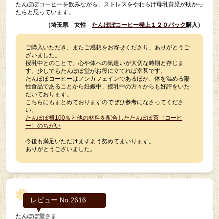
たんぽぽコーヒーを飲みながら、ストレスをやわらげ母乳育児が助かっ
たらと思っています。
（埼玉県 女性
たんぽぽコーヒー極上１２０パック
購入）
ご購入いただき、またご感想をお寄せくださり、ありがとうご
ざいました。
授乳中とのことで、心や体への気遣いが大切な時期と存じま
す。少しでもたんぽぽ堂がお役に立てれば幸甚です。
たんぽぽコーヒーはノンカフェインであるほか、体を温める陽
性食品であることから妊娠中、授乳中の方々からも好評をいた
だいております。
こちらにもまとめておりますのでぜひ参考になさってくださ
い。
たんぽぽ根100％と他の材料を配合したたんぽぽ茶（コーヒ
ー）のちがい
今後も満足いただけますよう努めてまいります。
ありがとうございました。
レビュー No.2616
たんぽぽ堂さま