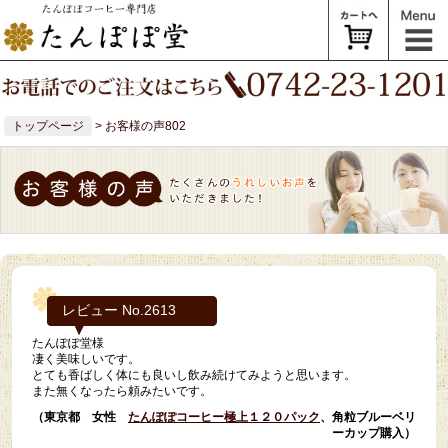
トップページ
> お客様の声802
レビュー No.2613
たんぽぽ堂様
凄く美味しいです。
とても香ばしく体にも良いし飲み続けてみようと思います。
また無くなったら頼みたいです。
（東京都 女性
たんぽぽコーヒー極上１２０パック
、角粒ブルーベリ
ーカップ購入）