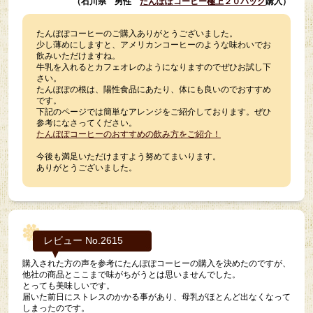
（石川県 男性
たんぽぽコーヒー極上２０パック
購入）
たんぽぽコーヒーのご購入ありがとうございました。
少し薄めにしますと、アメリカンコーヒーのような味わいでお
飲みいただけますね。
牛乳を入れるとカフェオレのようになりますのでぜひお試し下
さい。
たんぽぽの根は、陽性食品にあたり、体にも良いのでおすすめ
です。
下記のページでは簡単なアレンジをご紹介しております。ぜひ
参考になさってください。
たんぽぽコーヒーのおすすめの飲み方をご紹介！
今後も満足いただけますよう努めてまいります。
ありがとうございました。
レビュー No.2615
購入された方の声を参考にたんぽぽコーヒーの購入を決めたのですが、
他社の商品とここまで味がちがうとは思いませんでした。
とっても美味しいです。
届いた前日にストレスのかかる事があり、母乳がほとんど出なくなって
しまったのです。