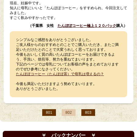
現在、妊娠中です。
知人に母乳にいいと「たんぽぽコーヒー」をすすめられ、今回注文して
みました。
すごく飲みやすかったです。
（千葉県 女性
たんぽぽコーヒー極上１２０パック
購入）
シンプルなご感想をありがとうございました。
ご友人様からのおすすめとのことでご購入いただき、またご満
足いただけたとのことで大変うれしく思っております。
今後もおいしく質の高いたんぽぽコーヒーをお届けできるよ
う、手洗い、焙煎等、努力を重ねてまいります。
下記のページでは母乳についてお客様の声をまとめております
のでぜひ参考になさってください。
たんぽぽコーヒー（たんぽぽ茶）で母乳は増えるの？
今後も満足いただけますよう努めてまいります。
ありがとうございました。
801
802
803
バックナンバー