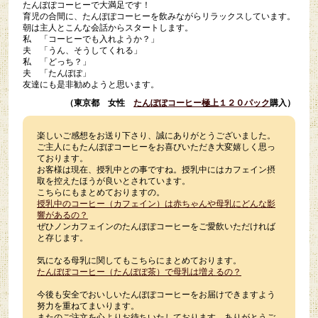
たんぽぽコーヒーで大満足です！
育児の合間に、たんぽぽコーヒーを飲みながらリラックスしています。
朝は主人とこんな会話からスタートします。
私 「コーヒーでも入れようか？」
夫 「うん、そうしてくれる」
私 「どっち？」
夫 「たんぽぽ」
友達にも是非勧めようと思います。
（東京都 女性
たんぽぽコーヒー極上１２０パック
購入）
楽しいご感想をお送り下さり、誠にありがとうございました。
ご主人にもたんぽぽコーヒーをお喜びいただき大変嬉しく思っ
ております。
お客様は現在、授乳中との事ですね。授乳中にはカフェイン摂
取を控えたほうが良いとされています。
こちらにもまとめておりますの。
授乳中のコーヒー（カフェイン）は赤ちゃんや母乳にどんな影
響があるの？
ぜひノンカフェインのたんぽぽコーヒーをご愛飲いただければ
と存じます。
気になる母乳に関してもこちらにまとめております。
たんぽぽコーヒー（たんぽぽ茶）で母乳は増えるの？
今後も安全でおいしいたんぽぽコーヒーをお届けできますよう
努力を重ねてまいります。
またのご注文を心よりお待ちいたしております。ありがとうご