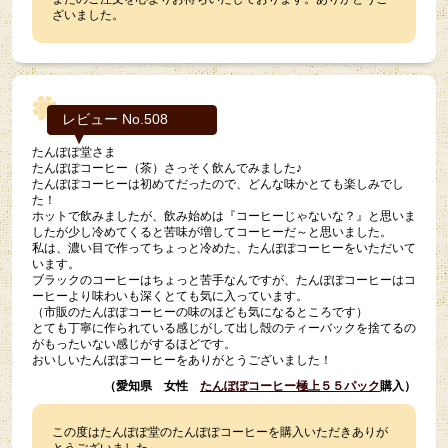
ざいました。
レビュー No.508
たんぽぽ堂さま
たんぽぽコーヒー（茶）さっそく飲んでみました♪
たんぽぽコーヒーは初めてだったので、どんな味かとても楽しみでし
た！
ホットで飲みましたが、飲み始めは『コーヒーじゃないな？』と思いま
したが少し冷めてくると苦味が増してコーヒーだ～と思いました。
私は、濃い目で作ってちょっと冷めた、たんぽぽコーヒーをいただいて
います。
ブラックのコーヒーはちょっと苦手なんですが、たんぽぽコーヒーはコ
ーヒーより味わいも深くとても気に入っています。
（市販のたんぽぽコーヒーの味のほども気になるところです）
とても丁寧に作られている感じがして出し殻のティーバックを捨てるの
がもったいない感じがするほどです。
おいしいたんぽぽコーヒーをありがとうございました！
（愛知県 女性
たんぽぽコーヒー極上５５パック
購入）
この度はたんぽぽ堂のたんぽぽコーヒーを購入いただきありが