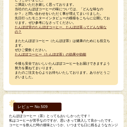
とうございました。
ご満足いただき嬉しく思っております。
当社のたんぽぽコーヒーの味については、「どんな味なの
か？」と問い合わせをいただく事が増えてまいりました。
先日行ったモニターインタビューの模様をこちらに公開してお
ります。ぜひ参考になさってください。
たんぽぽ堂のたんぽぽコーヒー、たんぽぽ茶ってどんな味な
の？
またたんぽぽコーヒー（たんぽぽ茶）は健康のためにも役立ち
ます。
ぜひご愛飲ください。
たんぽぽコーヒー（たんぽぽ茶）の効果や効能
今後も安全でおいしいたんぽぽコーヒーをお届けできますよう
努力を重ねてまいります。
またのご注文を心よりお待ちいたしております。ありがとうご
ざいました。
レビュー No.509
たんぽぽコーヒー（茶）とってもおいしかったです！
私はコーヒーが苦手なのですが、思いきって購入して良かったです。
コーヒーを飲んだ時の後味というか、いつまでも口に残るようなカンジ