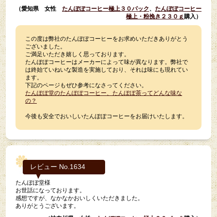
（愛知県 女性
たんぽぽコーヒー極上３０パック
、
たんぽぽコーヒー
極上・粉挽き２３０ｇ
購入）
この度は弊社のたんぽぽコーヒーをお求めいただきありがとう
ございました。
ご満足いただき嬉しく思っております。
たんぽぽコーヒーはメーカーによって味が異なります。弊社で
は終始ていねいな製造を実施しており、それは味にも現れてい
ます。
下記のページもぜひ参考になさってください。
たんぽぽ堂のたんぽぽコーヒー、たんぽぽ茶ってどんな味な
の？
今後も安全でおいしいたんぽぽコーヒーをお届けいたします。
レビュー No.1634
たんぽぽ堂様
お世話になっております。
感想ですが、なかなかおいしくいただきました。
ありがとうございます。