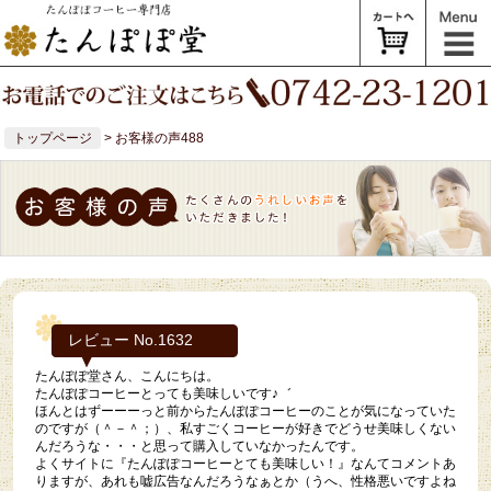
トップページ
> お客様の声488
レビュー No.1632
たんぽぽ堂さん、こんにちは。
たんぽぽコーヒーとっても美味しいです♪゛
ほんとはずーーーっと前からたんぽぽコーヒーのことが気になっていた
のですが（＾－＾；）、私すごくコーヒーが好きでどうせ美味しくない
んだろうな・・・と思って購入していなかったんです。
よくサイトに『たんぽぽコーヒーとても美味しい！』なんてコメントあ
りますが、あれも嘘広告なんだろうなぁとか（うへ、性格悪いですよね