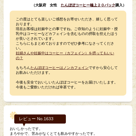
（大阪府 女性
たんぽぽコーヒー極上２０パック
購入）
この度はとても楽しいご感想をお寄せいただき、嬉しく思って
おります。
現在お客様は妊娠中との事ですね。ご存知のように妊娠中・授
乳中はコーヒーなどカフェインを含むものの摂取を控えたほう
が良いとされています。
こちらにもまとめておりますのでぜひ参考になさってくださ
い。
妊婦さんや妊娠中はコーヒー（カフェイン）を摂ってもいい
の？
もちろん
たんぽぽコーヒーはノンカフェイン
ですから安心して
お飲みいただけます。
今後も安全でおいしいたんぽぽコーヒーをお届けいたします。
今後もご愛飲いただければ幸甚です。
レビュー No.1633
おいしかったです。
まろやかで、苦みがなくとても飲みやすかったです。