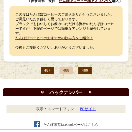
（神奈川県 女性
たんぽぽコーヒー極上３０パック
購入）
この度はたんぽぽコーヒーのご購入ありがとうございました。
ご満足いただき嬉しく思っております。
ブラックでもおいしくお飲みいただける弊社のたんぽぽコーヒ
ーですが、下記のページでは簡単なアレンジも紹介していま
す。
たんぽぽコーヒーのおすすめの飲み方をご紹介！
今後もご愛飲ください。ありがとうございました。
487
488
489
バックナンバー
表示：スマートフォン ｜
PCサイト
たんぽぽ堂facebookページはこちら