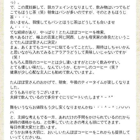
っ）。
で、この度妊娠して、脱カフェインとなりまして、飲み物はいつでもど
こでもほうじ茶（笑）朝食はパンが多いのですが、そのときもほうじ
茶・・・・。
合いません、我慢してもパンとほうじ茶はどうしても合いませ
ん・・・・。
てな経緯があり、やっぱり！とたんぽぽコーヒーを検索。
色々あるけど、極上の言葉と同じ関西、しかも母実家の奈良だというこ
とでたんぽぽ堂さんに決定♪
まぁ、
あくまでもコーヒーに似てるってことだし、期待はしちゃいかん
と思いながら入れてみるとアラアラどうして美味しいじゃないですか
（笑！
もちろん普段のコーヒーとは少し違いますがとにかく飲みやすい。
とても優しい味だし、なんていうか、むかーしのコーヒー（笑？
健康が少し心配な主人にも勧めて飲んでいますよ。
たんぽぽ堂さんのおかげで、朝食、午後のティータイムが楽しくなりま
した。
どうもありがとうございます。
夫婦で飲んでいるので多分すぐにリピートいたします＾－＾*
難をいうならお値段もう少し安くなりませんかね・・・＾－＾；ハハハ
ハ
と、主婦な考えもでる一方、あれだけの手間をかけられているのだから
納得の価格かもね、と仕事していたときの考えも頭にでてきます。
毎日作業大変だと思います。
どうかお体を大切に、おいしいたんぽぽコーヒーをこれからも提供して
いってくださいね。