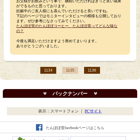
お父様がお飲みという事で、継続いただければきっと良い成果
がでるものと思っております。
妊娠中のご友人様にも喜んでいただけると良いですね。
下記のページではモニターインタビューの模様も公開しており
ます。ぜひ参考になさってみてください。
たんぽぽ堂のたんぽぽコーヒー、たんぽぽ茶ってどんな味な
の？
今後も満足いただけますよう努めてまいります。
ありがとうございました。
1134
1135
1136
バックナンバー
表示：スマートフォン ｜
PCサイト
たんぽぽ堂facebookページはこちら