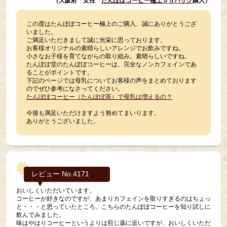
（大阪府 女性
たんぽぽコーヒー極上５５パック
購入）
この度はたんぽぽコーヒー極上のご購入、誠にありがとうござ
いました。
ご満足いただきまして誠に光栄に思っております。
お客様オリジナルの素晴らしいアレンジでお飲みですね。
小さなお子様を育てながらの取り組み。素晴らしいですね。
たんぽぽ堂のたんぽぽコーヒーは、完全なノンカフェインであ
ることがポイントです。
下記のページでは母乳についてお客様の声をまとめております
のでぜひ参考になさってください。
たんぽぽコーヒー（たんぽぽ茶）で母乳は増えるの？
今後も満足いただけますよう努めてまいります。
ありがとうございました。
レビュー No.4171
おいしくいただいています。
コーヒーが好きなのですが、あまりカフェインを取りすぎるのはちょっ
と・・・と思っていたところ、こちらのたんぽぽコーヒーを知り試しに
飲んでみました。
味はやはりコーヒーというよりは煎じ薬に近いですが、おいしくいただ