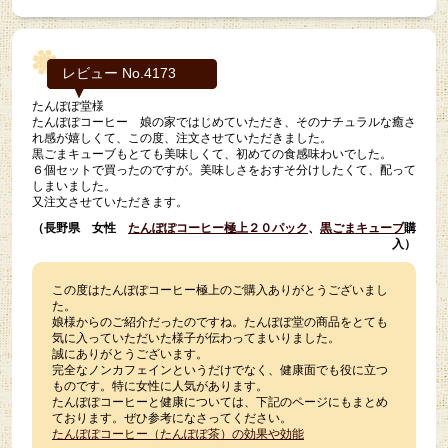
レビュー No.4173
たんぽぽ堂様
たんぽぽコーヒー 娘の家ではじめていただき、そのナチュラルな癒さ
れ感が嬉しくて、この度、注文させていただきました。
黒ごまキューブもとても美味しくて、初めての食感味わいでした。
６個セットで買ったのですが。美味しさをおすそ分けしたくて、配って
しまいました。
又注文させていただきます。
（長野県 女性
たんぽぽコーヒー極上２０パック
、
黒ごまキューブ
購
入）
この度はたんぽぽコーヒー極上のご購入ありがとうございまし
た。
娘様からのご紹介だったのですね。たんぽぽ堂の商品をとても
気に入っていただいた様子が伝わってまいりました。
誠にありがとうございます。
完全なノンカフェインというだけでなく、健康面でも役に立つ
ものです。特に女性に人気があります。
たんぽぽコーヒーと健康については、下記のページにもまとめ
ております。ぜひ参考になさってください。
たんぽぽコーヒー（たんぽぽ茶）の効果や効能