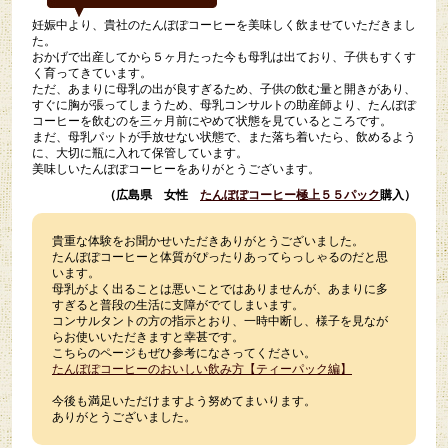
妊娠中より、貴社のたんぽぽコーヒーを美味しく飲ませていただきまし
た。
おかげで出産してから５ヶ月たった今も母乳は出ており、子供もすくす
く育ってきています。
ただ、あまりに母乳の出が良すぎるため、子供の飲む量と開きがあり、
すぐに胸が張ってしまうため、母乳コンサルトの助産師より、たんぽぽ
コーヒーを飲むのを三ヶ月前にやめて状態を見ているところです。
まだ、母乳パットが手放せない状態で、また落ち着いたら、飲めるよう
に、大切に瓶に入れて保管しています。
美味しいたんぽぽコーヒーをありがとうございます。
（広島県 女性
たんぽぽコーヒー極上５５パック
購入）
貴重な体験をお聞かせいただきありがとうございました。
たんぽぽコーヒーと体質がぴったりあってらっしゃるのだと思
います。
母乳がよく出ることは悪いことではありませんが、あまりに多
すぎると普段の生活に支障がでてしまいます。
コンサルタントの方の指示とおり、一時中断し、様子を見なが
らお使いいただきますと幸甚です。
こちらのページもぜひ参考になさってください。
たんぽぽコーヒーのおいしい飲み方【ティーパック編】
今後も満足いただけますよう努めてまいります。
ありがとうございました。