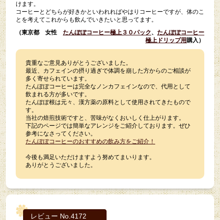
けます。
コーヒーとどちらが好きかといわれればやはりコーヒーですが、体のこ
とを考えてこれからも飲んでいきたいと思ってます。
（東京都 女性
たんぽぽコーヒー極上３０パック
、
たんぽぽコーヒー
極上ドリップ用
購入）
貴重なご意見ありがとうございました。
最近、カフェインの摂り過ぎで体調を崩した方からのご相談が
多く寄せられています。
たんぽぽコーヒーは完全なノンカフェインなので、代用として
飲まれる方が多いです。
たんぽぽ根は元々、漢方薬の原料として使用されてきたもので
す。
当社の焙煎技術ですと、苦味がなくおいしく仕上がります。
下記のページでは簡単なアレンジをご紹介しております。ぜひ
参考になさってください。
たんぽぽコーヒーのおすすめの飲み方をご紹介！
今後も満足いただけますよう努めてまいります。
ありがとうございました。
レビュー No.4172