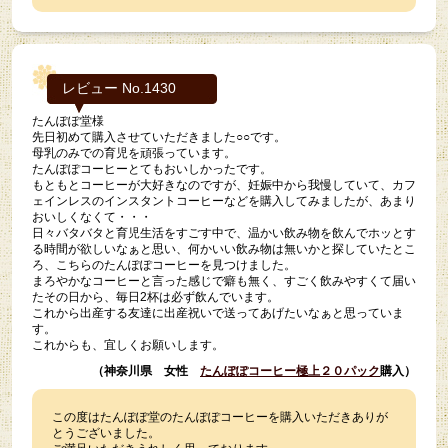
レビュー No.1430
たんぽぽ堂様
先日初めて購入させていただきました○○です。
母乳のみでの育児を頑張っています。
たんぽぽコーヒーとてもおいしかったです。
もともとコーヒーが大好きなのですが、妊娠中から我慢していて、カフ
ェインレスのインスタントコーヒーなどを購入してみましたが、あまり
おいしくなくて・・・
日々バタバタと育児生活をすごす中で、温かい飲み物を飲んでホッとす
る時間が欲しいなぁと思い、何かいい飲み物は無いかと探していたとこ
ろ、こちらのたんぽぽコーヒーを見つけました。
まろやかなコーヒーと言った感じで癖も無く、すごく飲みやすくて届い
たその日から、毎日2杯は必ず飲んでいます。
これから出産する友達に出産祝いで送ってあげたいなぁと思っていま
す。
これからも、宜しくお願いします。
（神奈川県 女性
たんぽぽコーヒー極上２０パック
購入）
この度はたんぽぽ堂のたんぽぽコーヒーを購入いただきありが
とうございました。