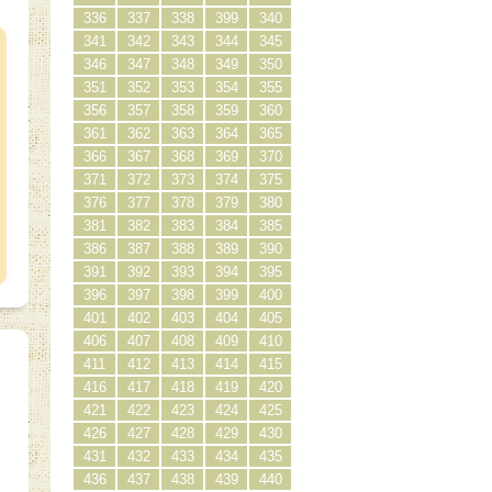
）
336
337
338
399
340
341
342
343
344
345
346
347
348
349
350
351
352
353
354
355
356
357
358
359
360
361
362
363
364
365
366
367
368
369
370
371
372
373
374
375
376
377
378
379
380
381
382
383
384
385
386
387
388
389
390
391
392
393
394
395
396
397
398
399
400
401
402
403
404
405
406
407
408
409
410
411
412
413
414
415
416
417
418
419
420
421
422
423
424
425
426
427
428
429
430
431
432
433
434
435
436
437
438
439
440