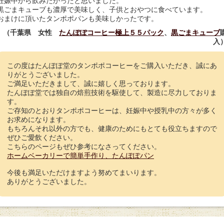
妊娠中から飲みたかったと思いました。
黒ごまキューブも濃厚で美味しく、子供とおやつに食べています。
おまけに頂いたタンポポパンも美味しかったです。
（千葉県 女性
たんぽぽコーヒー極上５５パック
、
黒ごまキューブ
入
この度はたんぽぽ堂のタンポポコーヒーをご購入いただき、誠にあ
りがとうございました。
ご満足いただきまして、誠に嬉しく思っております。
たんぽぽ堂では独自の焙煎技術を駆使して、製造に尽力しておりま
す。
ご存知のとおりタンポポコーヒーは、妊娠中や授乳中の方々が多く
お求めになります。
もちろんそれ以外の方でも、健康のためにもとても役立ちますので
ぜひご愛飲ください。
こちらのページもぜひ参考になさってください。
ホームベーカリーで簡単手作り、たんぽぽパン
今後も満足いただけますよう努めてまいります。
ありがとうございました。