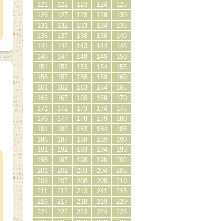
121
122
123
124
125
126
127
128
129
130
131
132
133
134
135
136
137
138
139
140
141
142
143
144
145
146
147
148
149
150
151
152
153
154
155
156
157
158
159
160
161
162
163
164
165
166
167
168
169
170
171
172
173
174
175
176
177
178
179
180
181
182
183
184
185
）
186
187
188
189
190
191
192
193
194
195
196
197
198
199
200
201
202
203
204
205
206
207
208
209
210
211
212
213
241
215
216
217
218
219
220
221
222
223
224
225