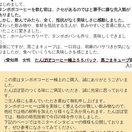
はじめまして。
タンポポコーヒーを飲む前は、クセがあるのではと勝手に嫌な先入観が
ありました。
しかし、飲んでみたら、全く、抵抗がなく美味しさに感動しました。
変わった飲み物や、食材を抵抗する主人が、飲みやすいと普通に飲んで
いたことに驚きました。
あと、ホームベーカリーで、タンポポパンも作り、美味しくできまし
た。
最後にですが、黒ごまキューブは、一口目は、胡麻のパサつきが気にな
りましたが、食べていくうちに美味しさを感じました。
（愛知県 女性
たんぽぽコーヒー極上５５パック
、
黒ごまキューブ
入
この度はタンポポコーヒー極上のご購入、誠にありがとうございま
した。
たんぽぽ堂のつくる味にご満足いただき、誠に光栄に思っておりま
す。
ご主人様にも喜んでいただき重ねて御礼申し上げます。
タンポポコーヒーは味を美味しく整えるのが難しい飲み物なので、
他社では他の材料を加えたり様々な工夫が見られます。たんぽぽ堂
では、独自の焙煎技術で今日の味を作り出しました。
下記のページではモニターインタビューの模様も公開しておりま
す。ぜひ参考になさってみてください。