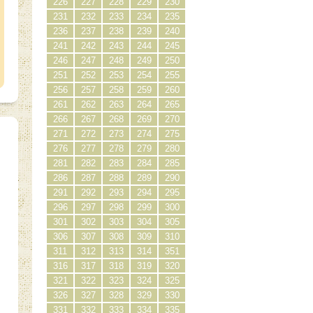
226
227
228
229
230
231
232
233
234
235
236
237
238
239
240
241
242
243
244
245
246
247
248
249
250
251
252
253
254
255
256
257
258
259
260
261
262
263
264
265
266
267
268
269
270
271
272
273
274
275
276
277
278
279
280
281
282
283
284
285
286
287
288
289
290
291
292
293
294
295
296
297
298
299
300
301
302
303
304
305
306
307
308
309
310
311
312
313
314
351
316
317
318
319
320
321
322
323
324
325
326
327
328
329
330
331
332
333
334
335