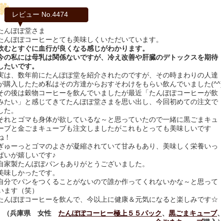
レビュー No.4474
たんぽぽ堂さま
たんぽぽコーヒーとても美味しくいただいています。
飲むとすぐに血行が良くなる感じがわかります。
今の私には母乳は関係ないですが、冷え改善や肝臓のデトックスを期待
したいです。
実は、数年前にたんぽぽ堂を紹介されたのですが、その時まわりの人達
が購入したため私はその方達からおすそわけをもらい飲んでいました(^^
その後は穀物コーヒーを飲んでいましたが最近「たんぽぽコーヒーが飲
みたい」と感じてきてたんぽぽ堂さまを思い出し、今回初めての注文で
した。
それとゴマも身体が欲しているな～と思っていたので一緒に黒ごまキュ
ーブと金ごまキューブも注文しましたがこれもとっても美味しいです
ね！
ぎゅーっとゴマのよさが凝縮されていて甘みもあり、美味しく栄養いっ
ぱいが嬉しいです♪
自家製たんぽぽパンもありがとうございました。
美味しかったです。
自分でパンをつくることがないので誰か作ってくれないかな～と思って
います（笑）
たんぽぽコーヒーを飲んで、今以上に健康＆元気になると楽しみです☆
（兵庫県 女性
たんぽぽコーヒー極上５５パック
、
黒ごまキューブ