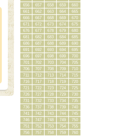
）
656
657
658
659
660
661
662
663
664
665
666
667
668
669
670
671
672
673
674
675
676
677
678
679
680
681
682
683
684
685
686
687
688
689
690
691
692
693
694
695
696
697
698
699
700
701
702
703
704
705
706
707
708
709
710
711
712
713
714
715
716
717
718
719
720
721
722
723
724
725
726
727
728
729
730
731
732
733
734
735
736
737
738
739
740
741
742
743
744
745
746
747
748
749
750
751
752
753
754
755
756
757
758
759
760