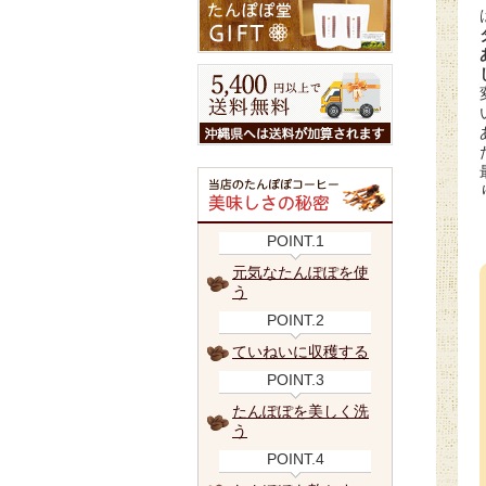
POINT.1
元気なたんぽぽを使
う
POINT.2
ていねいに収穫する
POINT.3
たんぽぽを美しく洗
う
POINT.4