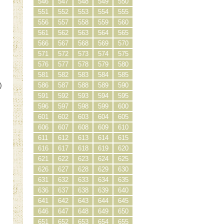
546
547
548
549
550
551
552
553
554
555
556
557
558
559
560
561
562
563
564
565
566
567
568
569
570
571
572
573
574
575
576
577
578
579
580
581
582
583
584
585
)
586
587
588
589
590
591
592
593
594
595
596
597
598
599
600
601
602
603
604
605
606
607
608
609
610
611
612
613
614
615
616
617
618
619
620
621
622
623
624
625
626
627
628
629
630
631
632
633
634
635
636
637
638
639
640
641
642
643
644
645
646
647
648
649
650
、
651
652
653
654
655