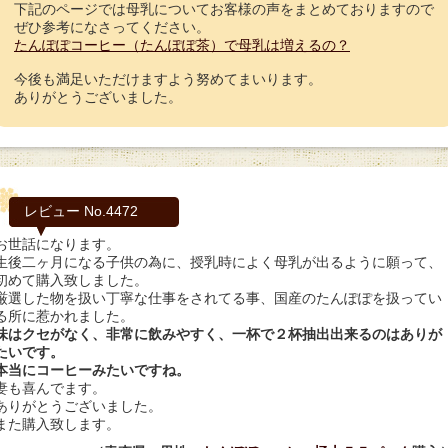
下記のページでは母乳についてお客様の声をまとめておりますので
ぜひ参考になさってください。
たんぽぽコーヒー（たんぽぽ茶）で母乳は増えるの？
今後も満足いただけますよう努めてまいります。
ありがとうございました。
レビュー No.4472
お世話になります。
生後二ヶ月になる子供の為に、授乳時によく母乳が出るように願って、
初めて購入致しました。
厳選した物を扱い丁寧な仕事をされてる事、国産のたんぽぽを扱ってい
る所に惹かれました。
味はクセがなく、非常に飲みやすく、一杯で２杯抽出出来るのはありが
たいです。
本当にコーヒーみたいですね。
妻も喜んでます。
ありがとうございました。
また購入致します。