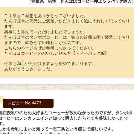
（青森県 男性
たんぽぽコーヒー極上５５パック
購入
ご丁寧なご感想をありがとうございました。
たんぽぽ堂の商品にご満足いただきまして誠にうれしく思っており
ます。
奥様にも喜んでいただけましたでしょうか。
たんぽぽ堂のタンポポコーヒーは、独自の焙煎技術で製造しており
ますので、飲みやすい味わいが人気です。
こちらのページもぜひ参考になさってください。
たんぽぽコーヒーのおいしい飲み方【ティーパック編】
今後も満足いただけますよう努めてまいります。
ありがとうございました。
レビュー No.4473
現在授乳中のため大好きなコーヒーが飲めなかったのですが、タンポポ
コーヒーはノンカフェインと知って購入したらとても美味しかったで
す。
しかも母乳によいと知って一石二鳥という感じで嬉しいです。