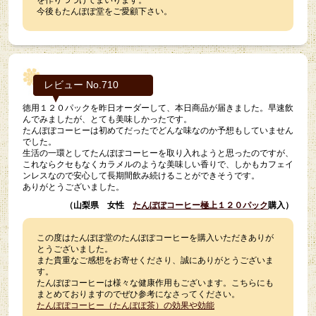
を作りつづけてまいります。
今後もたんぽぽ堂をご愛顧下さい。
レビュー No.710
徳用１２０パックを昨日オーダーして、本日商品が届きました。早速飲
んでみましたが、とても美味しかったです。
たんぽぽコーヒーは初めてだったでどんな味なのか予想もしていません
でした。
生活の一環としてたんぽぽコーヒーを取り入れようと思ったのですが、
これならクセもなくカラメルのような美味しい香りで、しかもカフェイ
ンレスなので安心して長期間飲み続けることができそうです。
ありがとうございました。
（山梨県 女性
たんぽぽコーヒー極上１２０パック
購入）
この度はたんぽぽ堂のたんぽぽコーヒーを購入いただきありが
とうございました。
また貴重なご感想をお寄せくださり、誠にありがとうございま
す。
たんぽぽコーヒーは様々な健康作用もございます。こちらにも
まとめておりますのでぜひ参考になさってください。
たんぽぽコーヒー（たんぽぽ茶）の効果や効能