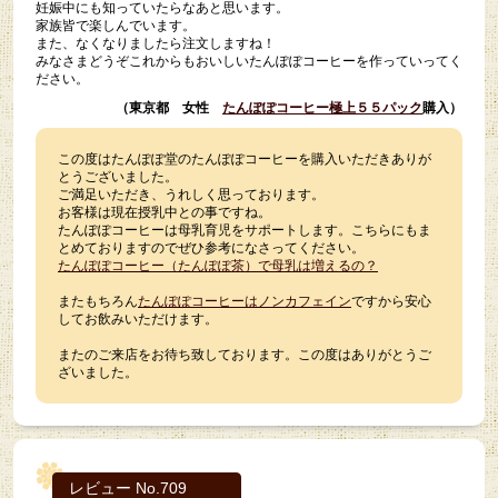
妊娠中にも知っていたらなあと思います。
家族皆で楽しんでいます。
また、なくなりましたら注文しますね！
みなさまどうぞこれからもおいしいたんぽぽコーヒーを作っていってく
ださい。
（東京都 女性
たんぽぽコーヒー極上５５パック
購入）
この度はたんぽぽ堂のたんぽぽコーヒーを購入いただきありが
とうございました。
ご満足いただき、うれしく思っております。
お客様は現在授乳中との事ですね。
たんぽぽコーヒーは母乳育児をサポートします。こちらにもま
とめておりますのでぜひ参考になさってください。
たんぽぽコーヒー（たんぽぽ茶）で母乳は増えるの？
またもちろん
たんぽぽコーヒーはノンカフェイン
ですから安心
してお飲みいただけます。
またのご来店をお待ち致しております。この度はありがとうご
ざいました。
レビュー No.709