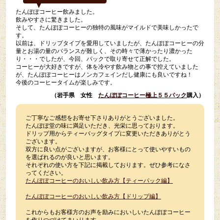
たんぽぽコーヒー飲みました。
飲みやすさに驚きました。
そして、たんぽぽコーヒーの独特の風味がマイルドで美味しかったで
す。
以前は、ドリップタイプを愛用していましたが、たんぽぽコーヒーの分
量とお湯の量のバランスが難しく、その時々で薄かったり濃かった
り・・・でしたが、今回、パックで取り寄せて正解でした。
コーヒーが大好きですが、体を冷やす飲み物との事で控えていました
が、たんぽぽコーヒーはノンカフェインだし健康にも良いですね！
今後のコーヒータイムが楽しみです。
（岩手県 女性
たんぽぽコーヒー極上５５パック
購入）
ご丁寧なご感想をお寄せ下さりありがとうございました。
たんぽぽ堂の味に満足いただき、光栄に思っております。
ドリップ用からティーバッグタイプに変更いただきありがとう
ございます。
双方に良い点がございますが、お客様にとって使いやすいもの
を選ばれるのが良いと思います。
それぞれの使い方を下記に掲載しております。ぜひ参考になさ
ってください。
たんぽぽコーヒーのおいしい飲み方【ティーパック編】
たんぽぽコーヒーのおいしい飲み方【ドリップ編】
これからもお客様方のお声を励みにおいしいたんぽぽコーヒー