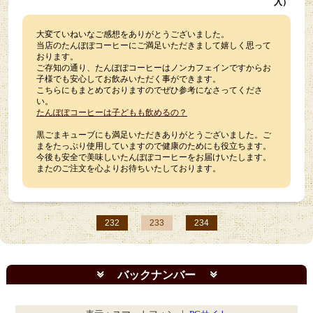
入）
大変ていねいなご感想をありがとうございました。
当店のたんぽぽコーヒーにご満足いただきまして嬉しく思って
おります。
ご存知の通り、たんぽぽコーヒーはノンカフェインですからお
子様でも安心してお飲みいただく事ができます。
こちらにもまとめておりますのでぜひ参考になさってくださ
い。
たんぽぽコーヒーは子どもも飲めるの？
黒ごまキューブにも満足いただきありがとうございました。ご
まをたっぷり使用していますので健康のためにも役立ちます。
今後も安全で美味しいたんぽぽコーヒーをお届けいたします。
またのご注文を心よりお待ちいたしております。
232
233
234
バックナンバー