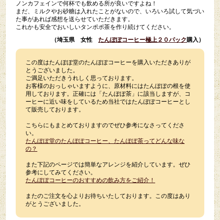
ノンカフェインで何杯でも飲める所が良いですよね！
まだ、ミルクやお砂糖は入れたことがないので、いろいろ試して気づい
た事があれば感想を送らせていただきます。
これかも安全でおいしいタンポポ茶を作り続けてください。
（埼玉県 女性
たんぽぽコーヒー極上２０パック
購入）
この度はたんぽぽ堂のたんぽぽコーヒーを購入いただきありが
とうございました。
ご満足いただきうれしく思っております。
お客様のおっしゃいますように、原材料にはたんぽぽの根を使
用しております。正確には「たんぽぽ茶」に該当しますが、コ
ーヒーに近い味をしているため当社ではたんぽぽコーヒーとし
て販売しております。
こちらにもまとめておりますのでぜひ参考になさってくださ
い。
たんぽぽ堂のたんぽぽコーヒー、たんぽぽ茶ってどんな味な
の？
また下記のページでは簡単なアレンジを紹介しています。ぜひ
参考にしてみてください。
たんぽぽコーヒーのおすすめの飲み方をご紹介！
またのご注文を心よりお待ちいたしております。この度はあり
がとうございました。