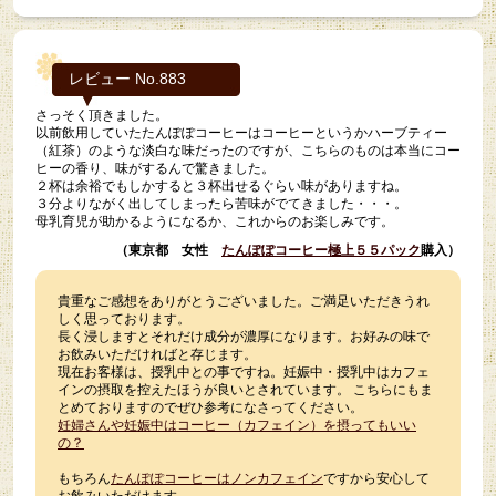
レビュー No.883
さっそく頂きました。
以前飲用していたたんぽぽコーヒーはコーヒーというかハーブティー
（紅茶）のような淡白な味だったのですが、
こちらのものは本当にコー
ヒーの香り、味がするんで驚きました。
２杯は余裕でもしかすると３杯出せるぐらい味がありますね。
３分よりながく出してしまったら苦味がでてきました・・・。
母乳育児が助かるようになるか、これからのお楽しみです。
（東京都 女性
たんぽぽコーヒー極上５５パック
購入）
貴重なご感想をありがとうございました。ご満足いただきうれ
しく思っております。
長く浸しますとそれだけ成分が濃厚になります。お好みの味で
お飲みいただければと存じます。
現在お客様は、授乳中との事ですね。妊娠中・授乳中はカフェ
インの摂取を控えたほうが良いとされています。 こちらにもま
とめておりますのでぜひ参考になさってください。
妊婦さんや妊娠中はコーヒー（カフェイン）を摂ってもいい
の？
もちろん
たんぽぽコーヒーはノンカフェイン
ですから安心して