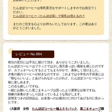
お飲みいただけます。
たんぽぽコーヒーは母乳育児をサポートしますのでお役立てく
ださい。
たんぽぽコーヒー（たんぽぽ茶）で母乳は増えるの？
またのご注文を心よりお待ちいたしております。この度はあり
がとうございました。
レビュー No.884
発注の翌日には手元に届けて頂き、ありがとうございました。
たんぽぽコーヒーはブラックでは少し漢方薬っぽい風味を感じたのです
が、カフェオーレにするととてもまろやかで、美味しく頂けました。
夕食の後のコーヒーが好きなのですが、これまでは小学生の子供達には
『朝ならいいよ』とあげられなかったけれど、たんぽぽコーヒーなら一
緒に楽しめます。
この点も嬉しいですね。
一緒にお願いした黒ごまキューブは思ったより濃厚なお味ですね。
胡麻の栄養がぎっしり詰まっているような気がします。
説明文つきの試供品は、お友達へのお裾分けに付けてあげるのに良かっ
たです。
（大阪府 女性
たんぽぽコーヒー極上５５パック
、
黒ごまキューブ
購