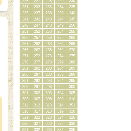
226
227
228
229
230
231
232
233
234
235
236
237
238
239
240
241
242
243
244
245
246
247
248
249
250
251
252
253
254
255
256
257
258
259
260
261
262
263
264
265
266
267
268
269
270
271
272
273
274
275
276
277
278
279
280
281
282
283
284
285
286
287
288
289
290
291
292
293
294
295
296
297
298
299
300
）
301
302
303
304
305
306
307
308
309
310
311
312
313
314
351
316
317
318
319
320
321
322
323
324
325
326
327
328
329
330
331
332
333
334
335