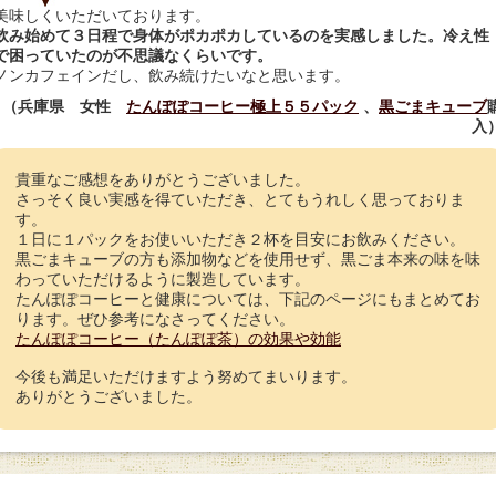
美味しくいただいております。
飲み始めて３日程で身体がポカポカしているのを実感しました。冷え性
で困っていたのが不思議なくらいです。
ノンカフェインだし、飲み続けたいなと思います。
（兵庫県 女性
たんぽぽコーヒー極上５５パック
、
黒ごまキューブ
入
貴重なご感想をありがとうございました。
さっそく良い実感を得ていただき、とてもうれしく思っておりま
す。
１日に１パックをお使いいただき２杯を目安にお飲みください。
黒ごまキューブの方も添加物などを使用せず、黒ごま本来の味を味
わっていただけるように製造しています。
たんぽぽコーヒーと健康については、下記のページにもまとめてお
ります。ぜひ参考になさってください。
たんぽぽコーヒー（たんぽぽ茶）の効果や効能
今後も満足いただけますよう努めてまいります。
ありがとうございました。