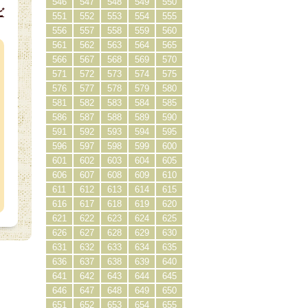
546
547
548
549
550
ビ
551
552
553
554
555
）
556
557
558
559
560
561
562
563
564
565
566
567
568
569
570
571
572
573
574
575
576
577
578
579
580
581
582
583
584
585
586
587
588
589
590
591
592
593
594
595
596
597
598
599
600
601
602
603
604
605
606
607
608
609
610
611
612
613
614
615
616
617
618
619
620
621
622
623
624
625
626
627
628
629
630
631
632
633
634
635
636
637
638
639
640
641
642
643
644
645
646
647
648
649
650
651
652
653
654
655