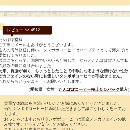
レビュー No.4512
たんぽぽ堂様
ご丁寧にメールをありがとうございます。
主人の海外赴任に伴い、タンポポコーヒーはハーブティとして海外では
愛飲しておりました。
帰国にあたって、国内でいろいろと探して、やっとたんぽぽ堂さんで私
の好みの味に巡り合いました。
元来、胃腸が弱く、ちょっとしたことで不眠になるような情けない性分
でカフェインのない胃にも優しいタンポポコーヒーが手放せません。
これからもどうぞよろしくお願いいたします。
（愛知県 女性
たんぽぽコーヒー極上５５パック
購入
貴重な体験談をお聞かせいただき誠にありがとうございました。
当社タンポポコーヒーに満足いただきまして誠にうれしく思ってお
ります。
おっしゃいますとおりタンポポコーヒーは完全ノンカフェインの飲
み物です。どうぞご安心してお飲みください。
こちらもぜひ参考になさってください。