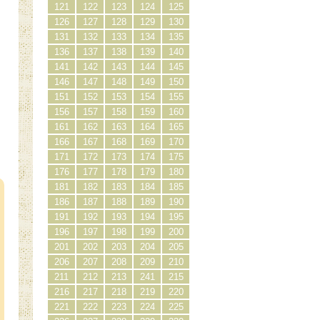
121
122
123
124
125
126
127
128
129
130
131
132
133
134
135
136
137
138
139
140
141
142
143
144
145
146
147
148
149
150
151
152
153
154
155
156
157
158
159
160
161
162
163
164
165
166
167
168
169
170
171
172
173
174
175
）
176
177
178
179
180
181
182
183
184
185
186
187
188
189
190
191
192
193
194
195
196
197
198
199
200
201
202
203
204
205
206
207
208
209
210
211
212
213
241
215
216
217
218
219
220
221
222
223
224
225