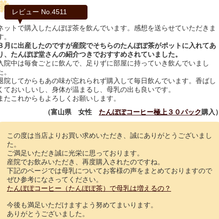
レビュー No.4511
ネットで購入したんぽぽ茶を飲んでいます。感想を送らせていただきま
す。
３月に出産したのですが産院でそちらのたんぽぽ茶がポットに入れてあ
り、たんぽぽ堂さんの紹介つきでおすすめされていました。
入院中は毎食ごとに飲んで、足りずに部屋に持っていき飲んでいまし
た。
退院してからもあの味が忘れられず購入して毎日飲んでいます。香ばし
くておいしいし、身体が温まるし、母乳の出も良いです。
またこれからもよろしくお願いします。
（富山県 女性
たんぽぽコーヒー極上３０パック
購入
この度は当店よりお買い求めいただき、誠にありがとうございまし
た。
ご満足いただき誠に光栄に思っております。
産院でお飲みいただき、再度購入されたのですね。
下記のページでは母乳についてお客様の声をまとめておりますので
ぜひ参考になさってください。
たんぽぽコーヒー（たんぽぽ茶）で母乳は増えるの？
今後も満足いただけますよう努めてまいります。
ありがとうございました。