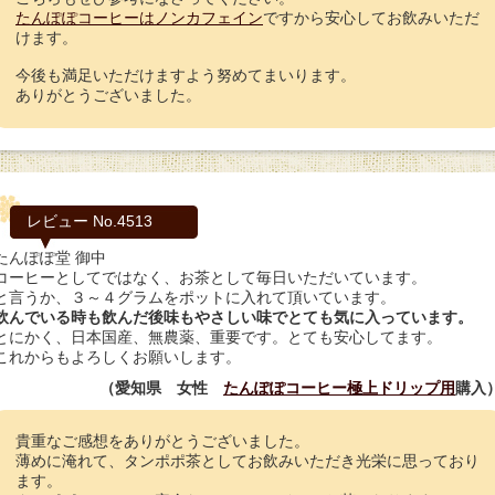
たんぽぽコーヒーはノンカフェイン
ですから安心してお飲みいただ
けます。
今後も満足いただけますよう努めてまいります。
ありがとうございました。
レビュー No.4513
たんぽぽ堂 御中
コーヒーとしてではなく、お茶として毎日いただいています。
と言うか、３～４グラムをポットに入れて頂いています。
飲んでいる時も飲んだ後味もやさしい味でとても気に入っています。
とにかく、日本国産、無農薬、重要です。とても安心してます。
これからもよろしくお願いします。
（愛知県 女性
たんぽぽコーヒー極上ドリップ用
購入
貴重なご感想をありがとうございました。
薄めに淹れて、タンポポ茶としてお飲みいただき光栄に思っており
ます。