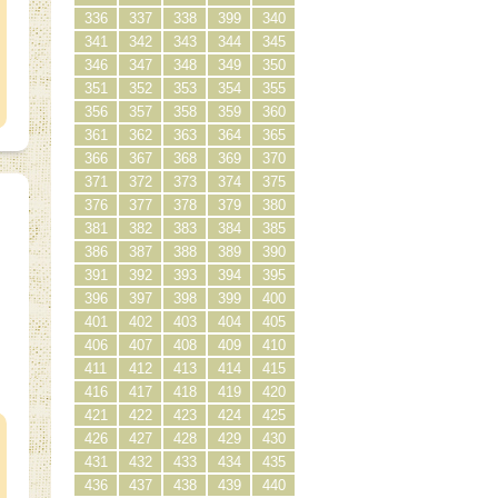
336
337
338
399
340
341
342
343
344
345
346
347
348
349
350
351
352
353
354
355
356
357
358
359
360
361
362
363
364
365
366
367
368
369
370
371
372
373
374
375
376
377
378
379
380
381
382
383
384
385
386
387
388
389
390
391
392
393
394
395
396
397
398
399
400
401
402
403
404
405
406
407
408
409
410
411
412
413
414
415
）
416
417
418
419
420
421
422
423
424
425
426
427
428
429
430
431
432
433
434
435
436
437
438
439
440