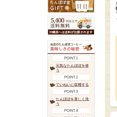
POINT.1
元気なたんぽぽを使
う
POINT.2
ていねいに収穫する
POINT.3
たんぽぽを美しく洗
う
POINT.4