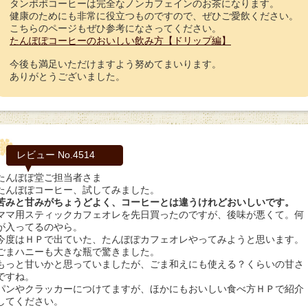
タンポポコーヒーは完全なノンカフェインのお茶になります。
健康のためにも非常に役立つものですので、ぜひご愛飲ください。
こちらのページもぜひ参考になさってください。
たんぽぽコーヒーのおいしい飲み方【ドリップ編】
今後も満足いただけますよう努めてまいります。
ありがとうございました。
レビュー No.4514
たんぽぽ堂ご担当者さま
たんぽぽコーヒー、試してみました。
苦みと甘みがちょうどよく、コーヒーとは違うけれどおいしいです。
ママ用スティックカフェオレを先日買ったのですが、後味が悪くて。何
が入ってるのやら。
今度はＨＰで出ていた、たんぽぽカフェオレやってみようと思います。
ごまハニーも大きな瓶で驚きました。
もっと甘いかと思っていましたが、ごま和えにも使える？くらいの甘さ
ですね。
パンやクラッカーにつけてますが、ほかにもおいしい食べ方ＨＰで紹介
してください。