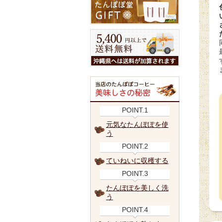
POINT.1
元気なたんぽぽを使
う
POINT.2
ていねいに収穫する
POINT.3
たんぽぽを美しく洗
う
POINT.4