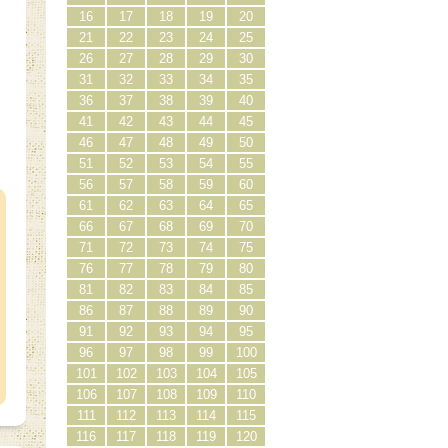
16
17
18
19
20
21
22
23
24
25
26
27
28
29
30
31
32
33
34
35
36
37
38
39
40
41
42
43
44
45
46
47
48
49
50
51
52
53
54
55
）
56
57
58
59
60
61
62
63
64
65
66
67
68
69
70
71
72
73
74
75
76
77
78
79
80
81
82
83
84
85
86
87
88
89
90
91
92
93
94
95
96
97
98
99
100
101
102
103
104
105
106
107
108
109
110
111
112
113
114
115
116
117
118
119
120