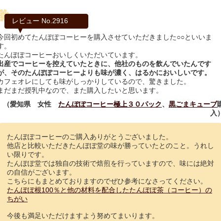
レビュー No.2916
今回初めてたんぽぽコーヒーを購入させていただきました○○といいま
す。
たんぽぽコーヒーおいしくいただいています。
出産でコーヒーを控えていたときに、他社のものを飲んでいたんです
が、そのたんぽぽコーヒーよりも味が濃く、はるかにおいしいです。
カフェオレにしても味がしっかりしているので、驚きました。
まだまだ授乳中なので、また購入したいと思います。
（愛知県 女性
たんぽぽコーヒー極上３０パック
、
黒ごまキューブ
入
たんぽぽコーヒーのご購入ありがとうございました。
他店と比較いただきたんぽぽ堂の味が勝っていたとのこと。うれし
い限りです。
たんぽぽ堂では独自の技術で焙煎を行っていますので、味には絶対
の自信がございます。
こちらにもまとめておりますのでぜひ参考になさってください。
たんぽぽ根100％と他の材料を配合したたんぽぽ茶（コーヒー）の
ちがい
今後も満足いただけますよう努めてまいります。