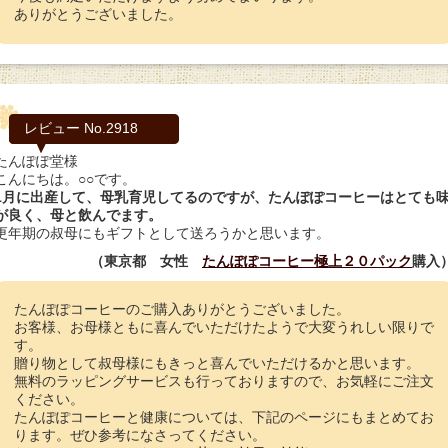
ありがとうございました。
レビュー No.2918
たんぽぽ堂様
こんにちは。○○です。
1月に出産して、母乳育児してるのですが、たんぽぽコーヒーはとても
が良く、母と飲んでます。
更年期の叔母にもギフトとして送ろうかと思います。
（東京都 女性
たんぽぽコーヒー極上２０パック
購入
たんぽぽコーヒーのご購入ありがとうございました。
お客様、お母様ともに喜んでいただけたようで大変うれしい限りで
す。
贈り物として叔母様にもきっと喜んでいただけるかと思います。
無料のラッピングサービスも行っておりますので、お気軽にご注文
ください。
たんぽぽコーヒーと健康については、下記のページにもまとめてお
ります。ぜひ参考になさってください。