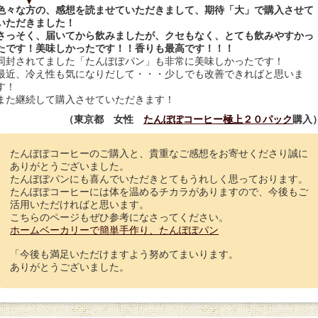
色々な方の、感想を読ませていただきまして、期待「大」で購入させて
いただきました！
さっそく、届いてから飲みましたが、クセもなく、とても飲みやすかっ
たです！美味しかったです！！香りも最高です！！！
同封されてました「たんぽぽパン」も非常に美味しかったです！
最近、冷え性も気になりだして・・・少しでも改善できればと思いま
す！
また継続して購入させていただきます！
（東京都 女性
たんぽぽコーヒー極上２０パック
購入
たんぽぽコーヒーのご購入と、貴重なご感想をお寄せくださり誠に
ありがとうございました。
たんぽぽパンにも喜んでいただきとてもうれしく思っております。
たんぽぽコーヒーには体を温めるチカラがありますので、今後もご
活用いただければと思います。
こちらのページもぜひ参考になさってください。
ホームベーカリーで簡単手作り、たんぽぽパン
「今後も満足いただけますよう努めてまいります。
ありがとうございました。