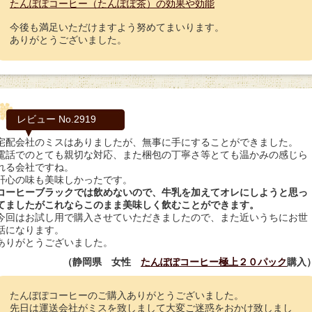
たんぽぽコーヒー（たんぽぽ茶）の効果や効能
今後も満足いただけますよう努めてまいります。
ありがとうございました。
レビュー No.2919
宅配会社のミスはありましたが、無事に手にすることができました。
電話でのとても親切な対応、また梱包の丁寧さ等とても温かみの感じら
れる会社ですね。
肝心の味も美味しかったです。
コーヒーブラックでは飲めないので、牛乳を加えてオレにしようと思っ
てましたがこれならこのまま美味しく飲むことができます。
今回はお試し用で購入させていただきましたので、また近いうちにお世
話になります。
ありがとうございました。
（静岡県 女性
たんぽぽコーヒー極上２０パック
購入
たんぽぽコーヒーのご購入ありがとうございました。
先日は運送会社がミスを致しまして大変ご迷惑をおかけ致しまし