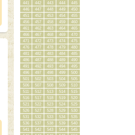
441
442
443
444
445
446
447
448
449
450
451
452
453
454
455
456
457
458
459
460
461
462
463
464
465
466
467
468
469
470
471
472
473
474
475
476
477
478
479
480
481
482
483
484
485
486
487
488
489
490
491
492
493
494
495
496
497
498
499
500
501
502
503
504
505
506
507
508
509
510
511
512
513
514
515
516
517
518
519
520
521
522
523
524
525
526
527
528
529
530
）
531
532
533
534
535
536
537
538
539
540
541
542
543
544
545