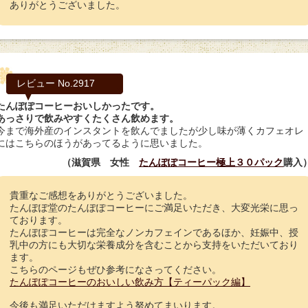
ありがとうございました。
レビュー No.2917
たんぽぽコーヒーおいしかったです。
あっさりで飲みやすくたくさん飲めます。
今まで海外産のインスタントを飲んでましたが少し味が薄くカフェオレ
にはこちらのほうがあってるように思いました。
（滋賀県 女性
たんぽぽコーヒー極上３０パック
購入
貴重なご感想をありがとうございました。
たんぽぽ堂のたんぽぽコーヒーにご満足いただき、大変光栄に思っ
ております。
たんぽぽコーヒーは完全なノンカフェインであるほか、妊娠中、授
乳中の方にも大切な栄養成分を含むことから支持をいただいており
ます。
こちらのページもぜひ参考になさってください。
たんぽぽコーヒーのおいしい飲み方【ティーパック編】
今後も満足いただけますよう努めてまいります。