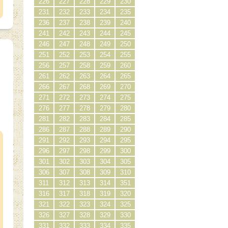
226
227
228
229
230
231
232
233
234
235
236
237
238
239
240
241
242
243
244
245
246
247
248
249
250
251
252
253
254
255
256
257
258
259
260
261
262
263
264
265
266
267
268
269
270
271
272
273
274
275
276
277
278
279
280
281
282
283
284
285
）
286
287
288
289
290
291
292
293
294
295
296
297
298
299
300
301
302
303
304
305
306
307
308
309
310
311
312
313
314
351
316
317
318
319
320
321
322
323
324
325
326
327
328
329
330
331
332
333
334
335