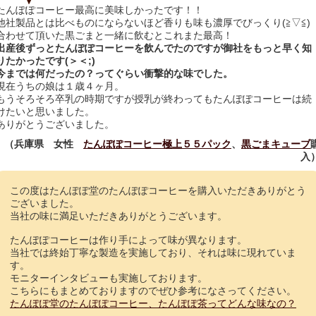
たんぽぽコーヒー最高に美味しかったです！！
他社製品とは比べものにならないほど香りも味も濃厚でびっくり(≧▽≦)
合わせて頂いた黒ごまと一緒に飲むとこれまた最高！
出産後ずっとたんぽぽコーヒーを飲んでたのですが御社をもっと早く知
りたかったです(＞＜;)
今までは何だったの？ってぐらい衝撃的な味でした。
現在うちの娘は１歳４ヶ月。
もうそろそろ卒乳の時期ですが授乳が終わってもたんぽぽコーヒーは続
けたいと思いました。
ありがとうございました。
（兵庫県 女性
たんぽぽコーヒー極上５５パック
、
黒ごまキューブ
入
この度はたんぽぽ堂のたんぽぽコーヒーを購入いただきありがとう
ございました。
当社の味に満足いただきありがとうございます。
たんぽぽコーヒーは作り手によって味が異なります。
当社では終始丁寧な製造を実施しており、それは味に現れていま
す。
モニターインタビューも実施しております。
こちらにもまとめておりますのでぜひ参考になさってください。
たんぽぽ堂のたんぽぽコーヒー、たんぽぽ茶ってどんな味なの？