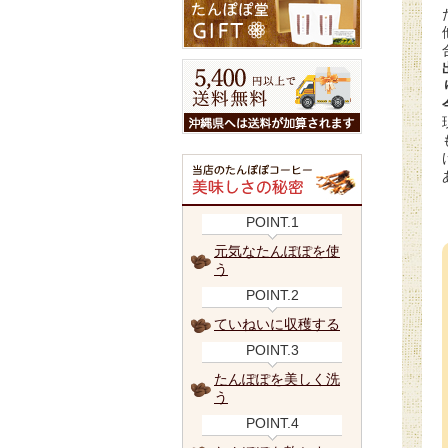
POINT.1
元気なたんぽぽを使
う
POINT.2
ていねいに収穫する
POINT.3
たんぽぽを美しく洗
う
POINT.4