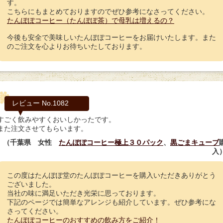
す。
こちらにもまとめておりますのでぜひ参考になさってください。
たんぽぽコーヒー（たんぽぽ茶）で母乳は増えるの？
今後も安全で美味しいたんぽぽコーヒーをお届けいたします。また
のご注文を心よりお待ちいたしております。
レビュー No.1082
すごく飲みやすくおいしかったです。
また注文させてもらいます。
（千葉県 女性
たんぽぽコーヒー極上３０パック
、
黒ごまキューブ
入
この度はたんぽぽ堂のたんぽぽコーヒーを購入いただきありがとう
ございました。
当社の味に満足いただき光栄に思っております。
下記のページでは簡単なアレンジも紹介しています。ぜひ参考にな
さってください。
たんぽぽコーヒーのおすすめの飲み方をご紹介！