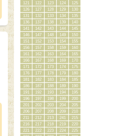
121
122
123
124
125
126
127
128
129
130
131
132
133
134
135
136
137
138
139
140
141
142
143
144
145
146
147
148
149
150
151
152
153
154
155
156
157
158
159
160
161
162
163
164
165
166
167
168
169
170
171
172
173
174
175
176
177
178
179
180
181
182
183
184
185
186
187
188
189
190
191
192
193
194
195
）
196
197
198
199
200
201
202
203
204
205
206
207
208
209
210
211
212
213
241
215
216
217
218
219
220
221
222
223
224
225