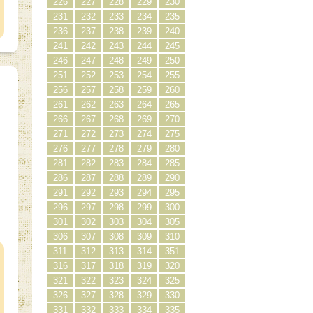
226
227
228
229
230
231
232
233
234
235
236
237
238
239
240
241
242
243
244
245
246
247
248
249
250
251
252
253
254
255
256
257
258
259
260
261
262
263
264
265
266
267
268
269
270
271
272
273
274
275
276
277
278
279
280
281
282
283
284
285
286
287
288
289
290
291
292
293
294
295
296
297
298
299
300
301
302
303
304
305
）
306
307
308
309
310
311
312
313
314
351
316
317
318
319
320
321
322
323
324
325
326
327
328
329
330
331
332
333
334
335