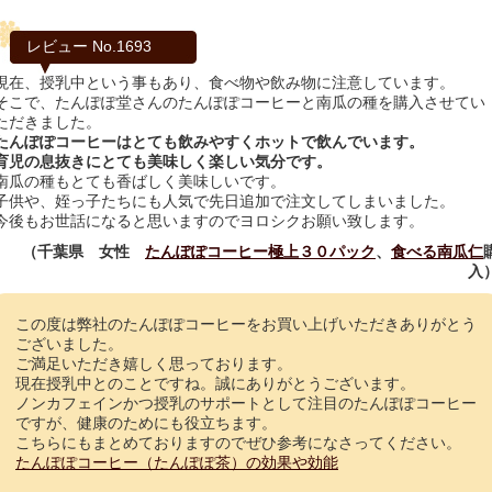
レビュー No.1693
現在、授乳中という事もあり、食べ物や飲み物に注意しています。
そこで、たんぽぽ堂さんのたんぽぽコーヒーと南瓜の種を購入させてい
ただきました。
たんぽぽコーヒーはとても飲みやすくホットで飲んでいます。
育児の息抜きにとても美味しく楽しい気分です。
南瓜の種もとても香ばしく美味しいです。
子供や、姪っ子たちにも人気で先日追加で注文してしまいました。
今後もお世話になると思いますのでヨロシクお願い致します。
（千葉県 女性
たんぽぽコーヒー極上３０パック
、
食べる南瓜仁
入
この度は弊社のたんぽぽコーヒーをお買い上げいただきありがとう
ございました。
ご満足いただき嬉しく思っております。
現在授乳中とのことですね。誠にありがとうございます。
ノンカフェインかつ授乳のサポートとして注目のたんぽぽコーヒー
ですが、健康のためにも役立ちます。
こちらにもまとめておりますのでぜひ参考になさってください。
たんぽぽコーヒー（たんぽぽ茶）の効果や効能