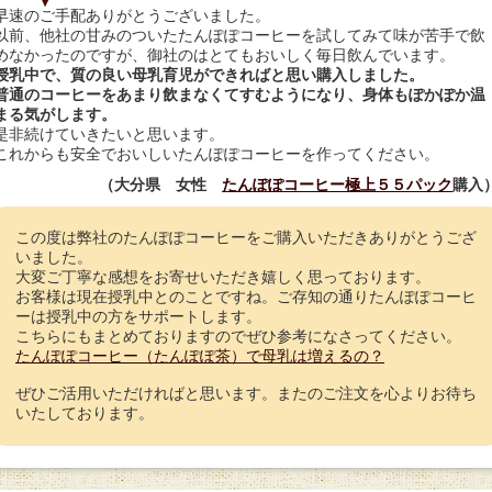
早速のご手配ありがとうございました。
以前、他社の甘みのついたたんぽぽコーヒーを試してみて味が苦手で飲
めなかったのですが、御社のはとてもおいしく毎日飲んでいます。
授乳中で、質の良い母乳育児ができればと思い購入しました。
普通のコーヒーをあまり飲まなくてすむようになり、身体もぽかぽか温
まる気がします。
是非続けていきたいと思います。
これからも安全でおいしいたんぽぽコーヒーを作ってください。
（大分県 女性
たんぽぽコーヒー極上５５パック
購入
この度は弊社のたんぽぽコーヒーをご購入いただきありがとうござ
いました。
大変ご丁寧な感想をお寄せいただき嬉しく思っております。
お客様は現在授乳中とのことですね。ご存知の通りたんぽぽコーヒ
ーは授乳中の方をサポートします。
こちらにもまとめておりますのでぜひ参考になさってください。
たんぽぽコーヒー（たんぽぽ茶）で母乳は増えるの？
ぜひご活用いただければと思います。またのご注文を心よりお待ち
いたしております。