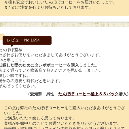
今後も安全でおいしいたんぽぽコーヒーをお届けいたします。
またのご注文を心よりお待ちいたしております。
レビュー No.1694
たんぽぽ堂様
わざわざお便りをいただきましてありがとうございます。
○○と申します。
妊娠した妻のためにタンポポコーヒーを購入しました。
昔よく通っていた喫茶店で飲んだことを思い出しました。
優しい味ですね。
暖かみの必要な時代だと思います。
がんばってください。
（愛知県 男性
たんぽぽコーヒー極上５５パック
購入
この度は弊社のたんぽぽコーヒーをご購入いただきありがとうござ
いました。
ご満足いただき嬉しく思っております。
奥様が妊娠中とのことでお選びいただきありがとうございます。
妊娠中・授乳中にはカフェインの摂取を控えたほうが良いとされて