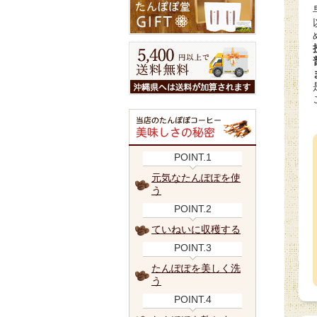
POINT.1
元気なたんぽぽを使
う
POINT.2
ていねいに収穫する
POINT.3
たんぽぽを美しく洗
う
POINT.4