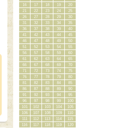
16
17
18
19
20
21
22
23
24
25
26
27
28
29
30
31
32
33
34
35
36
37
38
39
40
41
42
43
44
45
46
47
48
49
50
51
52
53
54
55
）
56
57
58
59
60
61
62
63
64
65
66
67
68
69
70
71
72
73
74
75
76
77
78
79
80
81
82
83
84
85
86
87
88
89
90
91
92
93
94
95
96
97
98
99
100
101
102
103
104
105
106
107
108
109
110
111
112
113
114
115
116
117
118
119
120