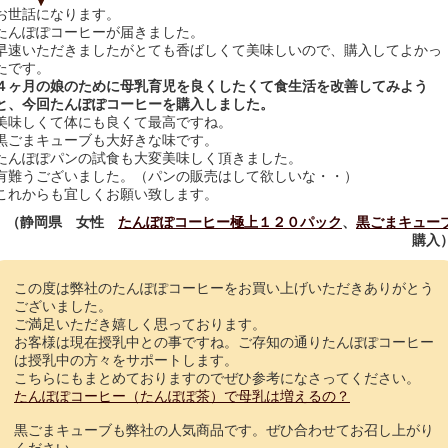
お世話になります。
たんぽぽコーヒーが届きました。
早速いただきましたがとても香ばしくて美味しいので、購入してよかっ
たです。
４ヶ月の娘のために母乳育児を良くしたくて食生活を改善してみよう
と、今回たんぽぽコーヒーを購入しました。
美味しくて体にも良くて最高ですね。
黒ごまキューブも大好きな味です。
たんぽぽパンの試食も大変美味しく頂きました。
有難うございました。（パンの販売はして欲しいな・・）
これからも宜しくお願い致します。
（静岡県 女性
たんぽぽコーヒー極上１２０パック
、
黒ごまキュー
購入
この度は弊社のたんぽぽコーヒーをお買い上げいただきありがとう
ございました。
ご満足いただき嬉しく思っております。
お客様は現在授乳中との事ですね。ご存知の通りたんぽぽコーヒー
は授乳中の方々をサポートします。
こちらにもまとめておりますのでぜひ参考になさってください。
たんぽぽコーヒー（たんぽぽ茶）で母乳は増えるの？
黒ごまキューブも弊社の人気商品です。ぜひ合わせてお召し上がり