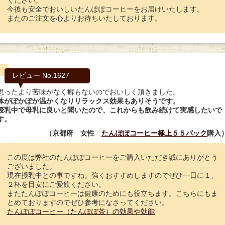
ください。
今後も安全でおいしいたんぽぽコーヒーをお届けいたします。
またのご注文を心よりお待ちいたしております。
レビュー No.1627
思ったより苦味がなく癖もないのでおいしく頂きました。
体がぽかぽか温かくなりリラックス効果もありそうです。
授乳中で母乳に良いと聞いたので、これからも飲み続けて実感したいで
す。
（京都府 女性
たんぽぽコーヒー極上５５パック
購入
この度は弊社のたんぽぽコーヒーをご購入いただき誠にありがとう
ございました。
現在授乳中との事ですね。強くおすすめしますのでぜひ一日に１、
２杯を目安にご愛飲ください。
またたんぽぽコーヒーは健康のためにも役立ちます。こちらにもま
とめておりますのでぜひ参考になさってください。
たんぽぽコーヒー（たんぽぽ茶）の効果や効能