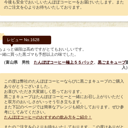
今後も安全でおいしいたんぽぽコーヒーをお届けいたします。また
のご注文を心よりお待ちいたしております。
レビュー No.1628
ちょっと値段は高めですがとてもおいしいです。
一緒に買った黒ゴマも予想以上の味でした。
（富山県 男性
たんぽぽコーヒー極上５５パック
、
黒ごまキューブ
入
この度は弊社のたんぽぽコーヒーならびに黒ごまキューブのご購入
ありがとうございました。
お喜びいただき大変嬉しく思っております。
黒ごまキューブはたんぽぽコーヒーと一緒にお召し上がりいただく
と双方のおいしさがいっそう引き立ちます。
また下記のページでは簡単なアレンジも紹介しております。ぜひ参
考にしてみてください。
たんぽぽコーヒーのおすすめの飲み方をご紹介！
またのご注文を心よりお待ちいたしております。この度はありがと