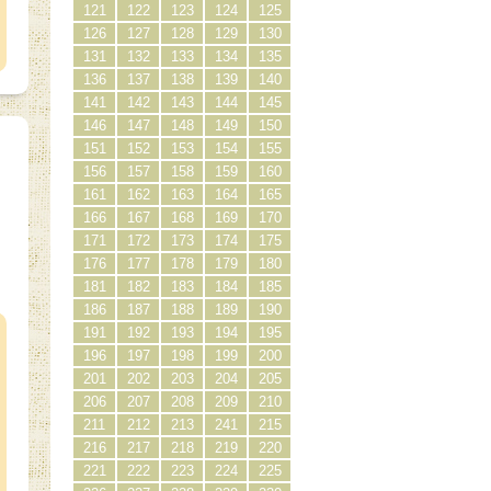
121
122
123
124
125
126
127
128
129
130
131
132
133
134
135
136
137
138
139
140
141
142
143
144
145
146
147
148
149
150
151
152
153
154
155
156
157
158
159
160
161
162
163
164
165
166
167
168
169
170
171
172
173
174
175
176
177
178
179
180
181
182
183
184
185
）
186
187
188
189
190
191
192
193
194
195
196
197
198
199
200
201
202
203
204
205
206
207
208
209
210
211
212
213
241
215
216
217
218
219
220
221
222
223
224
225