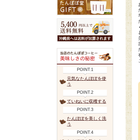
POINT.1
元気なたんぽぽを使
う
POINT.2
ていねいに収穫する
POINT.3
たんぽぽを美しく洗
う
POINT.4