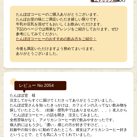
極上ドリップ用
購入）
たんぽぽコーヒーのご購入ありがとうございます。
たんぽお堂の味にご満足いただき嬉しい限りです。
牛乳や豆乳を混ぜてもおいしくお飲みいただけます。
下記のページでは簡単なアレンジをご紹介しております。ぜひ
参考にしてみてください。
たんぽぽコーヒーのおすすめの飲み方をご紹介！
今後も満足いただけますよう努めてまいります。
ありがとうございました。
レビュー No.2054
たんぽぽ堂 様
注文してからすぐに届けてくださってありがとうございました。
たんぽぽ堂さんを知ったきっかけは、カフェインの入ってない飲み物を
探していたところ、（妊娠・授乳中ではありませんが、、、）友人から
「たんぽぽコーヒー」の話を聞き、注文してみました。
全然苦味がなく、アメリカンコーヒー的で飲みやすかったです。
個人的にはもう少し「濃い」感じの方が好きですけど。。。
妊娠中の知り合いに勧めてみたところ、彼女はアメリカンコーヒー好き
ということで、とても気に入ってくれていました。