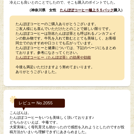
冷えにも良いとのことでしたので、そこも購入のポイントでした。
（神奈川県 女性
たんぽぽコーヒー極上５５パック
購入）
たんぽぽコーヒーのご購入ありがとうございます。
ご友人様にも喜んでいただけたとのことで嬉しい限りです。
たんぽぽコーヒーは別名たんぽぽ茶とも呼ばれるノンカフェイ
ンの飲み物です。牛乳を入れて飲むととても美味しく、お客様
同士でのおすすめや口コミでも広がっています。
たんぽぽコーヒーと健康については、下記のページにもまとめ
ております。参考になさってください。
たんぽぽコーヒー（たんぽぽ茶）の効果や効能
今後も満足いただけますよう努めてまいります。
ありがとうございました。
レビュー No.2055
こんばんは。
たんぽぽコーヒーをいつも美味しく頂いております♪
どちらかといえば、中毒です。
大変美味しく母乳育児も助かった
ので感想を入れようとしたのですが投
稿方法がいまいち理解できずにあきらめました。