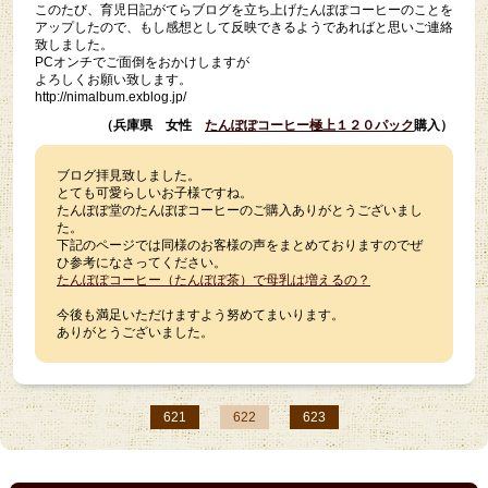
このたび、育児日記がてらブログを立ち上げたんぽぽコーヒーのことを
アップしたので、もし感想として反映できるようであればと思いご連絡
致しました。
PCオンチでご面倒をおかけしますが
よろしくお願い致します。
http://nimalbum.exblog.jp/
（兵庫県 女性
たんぽぽコーヒー極上１２０パック
購入）
ブログ拝見致しました。
とても可愛らしいお子様ですね。
たんぽぽ堂のたんぽぽコーヒーのご購入ありがとうございまし
た。
下記のページでは同様のお客様の声をまとめておりますのでぜ
ひ参考になさってください。
たんぽぽコーヒー（たんぽぽ茶）で母乳は増えるの？
今後も満足いただけますよう努めてまいります。
ありがとうございました。
621
622
623